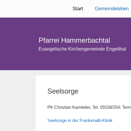
Zum
Start
Gemeindeleben
Inhalt
springen
Pfarrei Hammerbachtal
Evangelische Kirchengemeinde Engelthal
Seelsorge
Pfr Christian Kamleiter, Tel. 09158/254: Te
Seelsorge in der Frankenalb-Klinik